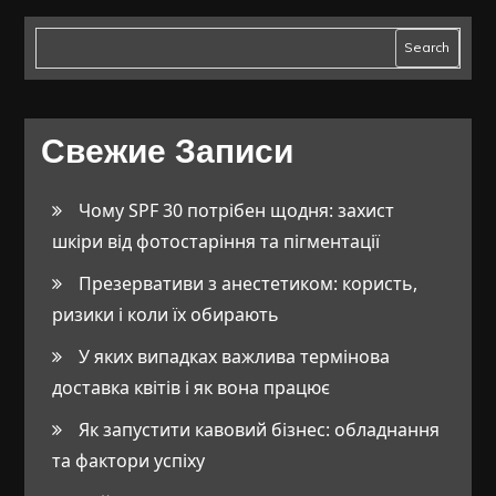
Search
Свежие Записи
Чому SPF 30 потрібен щодня: захист
шкіри від фотостаріння та пігментації
Презервативи з анестетиком: користь,
ризики і коли їх обирають
У яких випадках важлива термінова
доставка квітів і як вона працює
Як запустити кавовий бізнес: обладнання
та фактори успіху