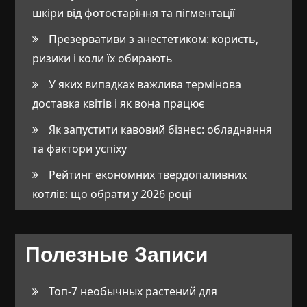
шкіри від фотостаріння та пігментації
Презервативи з анестетиком: користь,
ризики і коли їх обирають
У яких випадках важлива термінова
доставка квітів і як вона працює
Як запустити кавовий бізнес: обладнання
та фактори успіху
Рейтинг економних твердопаливних
котлів: що обрати у 2026 році
Полезные Записи
Топ-7 необычных растений для