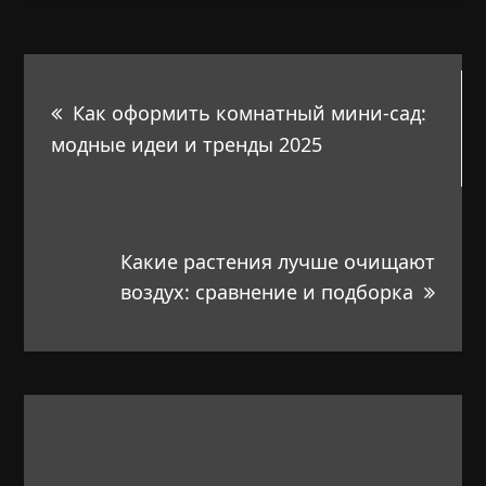
Навигация
Как оформить комнатный мини-сад:
по
модные идеи и тренды 2025
записям
Какие растения лучше очищают
воздух: сравнение и подборка