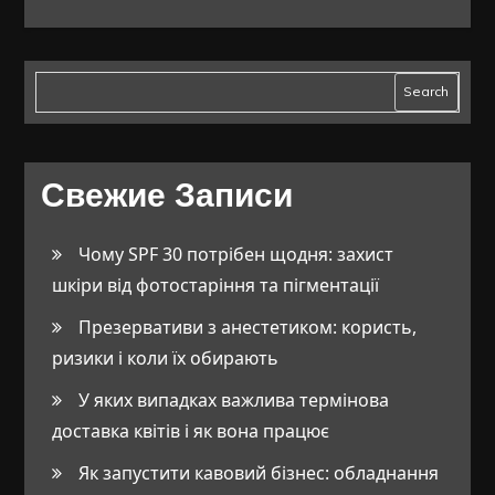
Search
Свежие Записи
Чому SPF 30 потрібен щодня: захист
шкіри від фотостаріння та пігментації
Презервативи з анестетиком: користь,
ризики і коли їх обирають
У яких випадках важлива термінова
доставка квітів і як вона працює
Як запустити кавовий бізнес: обладнання