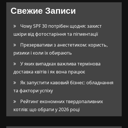
Свежие Записи
Чому SPF 30 потрібен щодня: захист
шкіри від фотостаріння та пігментації
Презервативи з анестетиком: користь,
ризики і коли їх обирають
У яких випадках важлива термінова
доставка квітів і як вона працює
Як запустити кавовий бізнес: обладнання
та фактори успіху
Рейтинг економних твердопаливних
котлів: що обрати у 2026 році