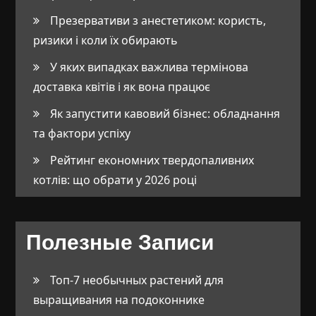
Презервативи з анестетиком: користь,
ризики і коли їх обирають
У яких випадках важлива термінова
доставка квітів і як вона працює
Як запустити кавовий бізнес: обладнання
та фактори успіху
Рейтинг економних твердопаливних
котлів: що обрати у 2026 році
Полезные Записи
Топ-7 необычных растений для
выращивания на подоконнике