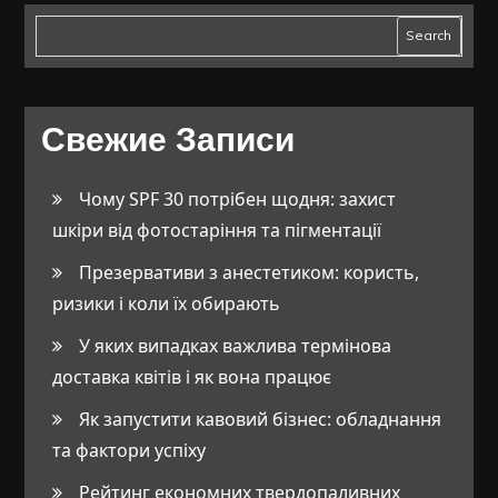
Search
Свежие Записи
Чому SPF 30 потрібен щодня: захист
шкіри від фотостаріння та пігментації
Презервативи з анестетиком: користь,
ризики і коли їх обирають
У яких випадках важлива термінова
доставка квітів і як вона працює
Як запустити кавовий бізнес: обладнання
та фактори успіху
Рейтинг економних твердопаливних