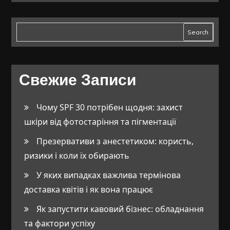
Search
Свежие Записи
Чому SPF 30 потрібен щодня: захист
шкіри від фотостаріння та пігментації
Презервативи з анестетиком: користь,
ризики і коли їх обирають
У яких випадках важлива термінова
доставка квітів і як вона працює
Як запустити кавовий бізнес: обладнання
та фактори успіху