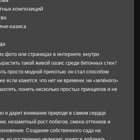
ктных композиций
тво
ини-оазиса
да
их фото или страницах в интернете, внутри
вырастить такой живой оазис среди бетонных стен?
ть просто модной прихотью: он стал способом
е если кажется, что нет ни времени, ни «зелёного»
ахотеть, понять несколько простых принципов и не
но и дарит внимание природе в самом сердце
ке, незаметный рост побегов, смена оттенков и
дохновение. Создание собственного сада на
в, но постепенно увлекает: хочется добавить