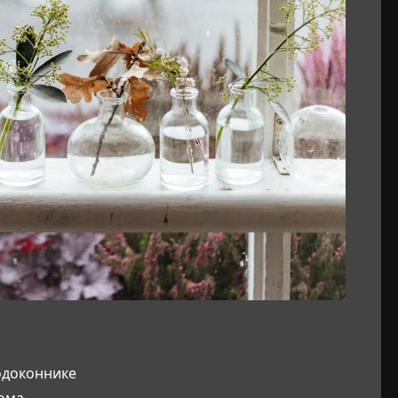
одоконнике
дома