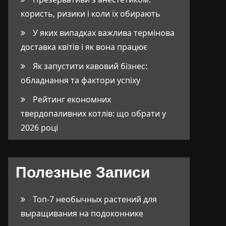
користь, ризики і коли їх обирають
У яких випадках важлива термінова
доставка квітів і як вона працює
Як запустити кавовий бізнес:
обладнання та фактори успіху
Рейтинг економних
твердопаливних котлів: що обрати у
2026 році
Полезные Записи
Топ-7 необычных растений для
выращивания на подоконнике