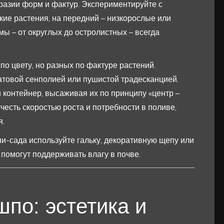
разии форм и фактур. Экспериментируйте с
кие растения, на передний – низкорослые или
ы – от округлых до остролистных – всегда
о цвету, но разных по фактуре растений.
атовой сенполией или пушистой традесканцией.
контейнер, высаживая их по принципу «центр –
честь скоростью роста и потребности в поливе,
я.
и-сада используйте гальку, декоративную щепу или
 помогут поддерживать влагу в почве.
по: эстетика и