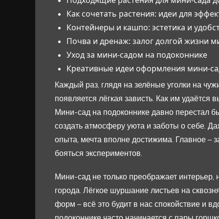
Как сочетать растения: идеи для эффе
Контейнеры и кашпо: эстетика и удобс
Почва и дренаж: залог долгой жизни м
Уход за мини-садом на подоконнике
Креативные идеи оформления мини-са
Каждый раз, глядя на зелёные уголки на чуж
появляется лёгкая зависть. Как им удаётся 
Мини-сад на подоконнике давно перестал бы
создать атмосферу уюта и заботы о себе. Даж
опыта, мечта вполне достижима. Главное – з
бояться экспериментов.
Мини-сад не только преображает интерьер, 
города. Лёгкое шуршание листьев на сквозня
форм – всё это будит в нас спокойствие и в
подоконнике часто начинается с пары горшко