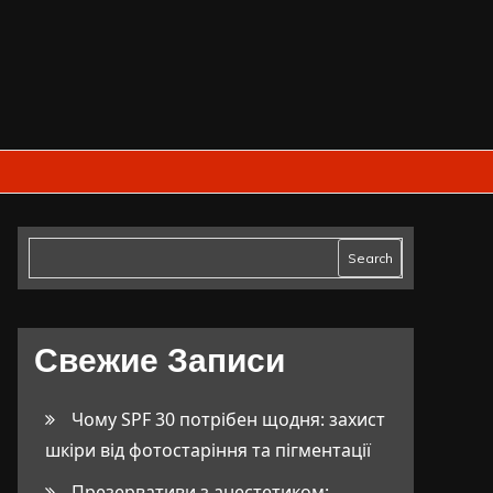
Search
Свежие Записи
Чому SPF 30 потрібен щодня: захист
шкіри від фотостаріння та пігментації
Презервативи з анестетиком: