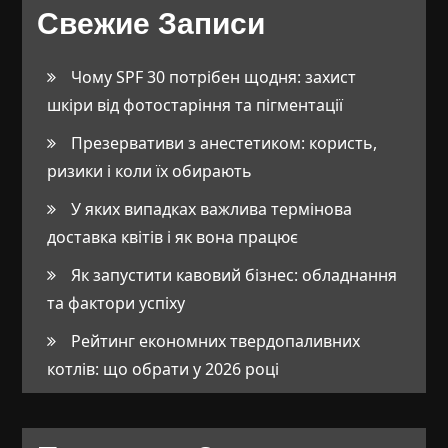
Свежие Записи
Чому SPF 30 потрібен щодня: захист
шкіри від фотостаріння та пігментації
Презервативи з анестетиком: користь,
ризики і коли їх обирають
У яких випадках важлива термінова
доставка квітів і як вона працює
Як запустити кавовий бізнес: обладнання
та фактори успіху
Рейтинг економних твердопаливних
котлів: що обрати у 2026 році