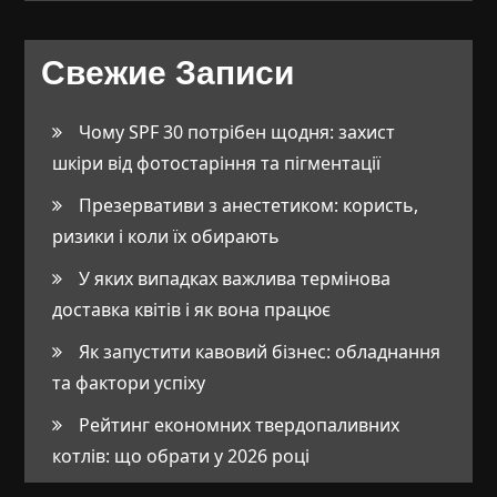
Свежие Записи
Чому SPF 30 потрібен щодня: захист
шкіри від фотостаріння та пігментації
Презервативи з анестетиком: користь,
ризики і коли їх обирають
У яких випадках важлива термінова
доставка квітів і як вона працює
Як запустити кавовий бізнес: обладнання
та фактори успіху
Рейтинг економних твердопаливних
котлів: що обрати у 2026 році