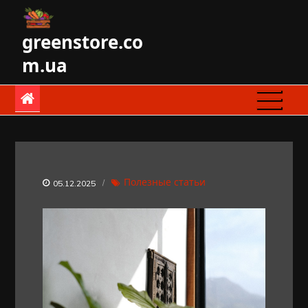
Skip
to
greenstore.co
content
m.ua
Полезные статьи
05.12.2025