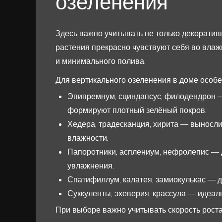
озеленения
Здесь важно учитывать не только декоратив
растения прекрасно чувствуют себя во влаж
и минимального полива.
Для вертикального озеленения в доме особе
Эпипремнум, сциндапсус, филодендрон —
формируют плотный зелёный покров.
Хедера, традесканция, хирита — выносл
влажности.
Папоротники, асплениум, нефролепис — д
увлажнения.
Спатифиллум, калатея, замиокулькас — 
Суккуленты, эхеверия, крассула — идеал
При выборе важно учитывать скорость рос