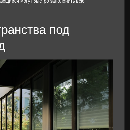
стающиеся могут быстро заполонить всю
транства под
д