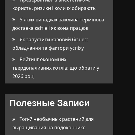
користь, ризики і коли їх обирають
У яких випадках важлива термінова
доставка квітів і як вона працює
Як запустити кавовий бізнес:
обладнання та фактори успіху
Рейтинг економних
твердопаливних котлів: що обрати у
2026 році
Полезные Записи
Топ-7 необычных растений для
выращивания на подоконнике