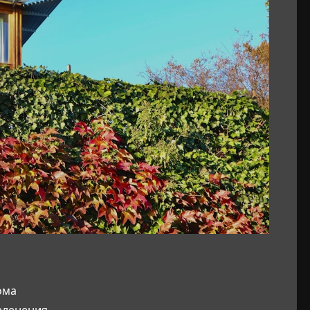
ома
еленения