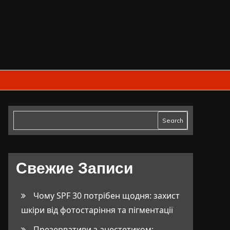
Search
Свежие Записи
Чому SPF 30 потрібен щодня: захист
шкіри від фотостаріння та пігментації
Презервативи з анестетиком: