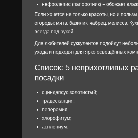
нефролепис (папоротник) – обожает влаж
Если хочется не только красоты, но и польз
огороды: мята, базилик, чабрец, мелисса. К
всегда под рукой.
Для любителей суккулентов подойдут небол
ухода и подходят для ярко освещённых комн
Список: 5 неприхотливых р
посадки
сциндапсус золотистый;
традесканция;
пеперомия;
хлорофитум;
асплениум.