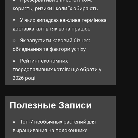
користь, ризики і коли їх обирають
У яких випадках важлива термінова
доставка квітів і як вона працює
Як запустити кавовий бізнес:
обладнання та фактори успіху
Рейтинг економних
твердопаливних котлів: що обрати у
2026 році
Полезные Записи
Топ-7 необычных растений для
выращивания на подоконнике