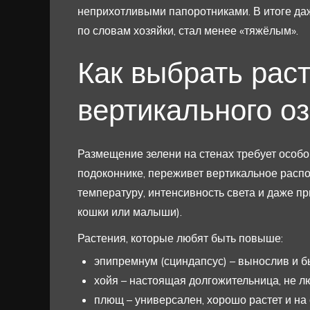
неприхотливыми папоротниками. В итоге даж
по словам хозяйки, стал менее «тяжёлым».
Как выбрать рас
вертикального о
Размещение зелени на стенах требует особог
подоконнике, переживет вертикальное расп
температуру, интенсивность света и даже п
кошки или малыши).
Растения, которые любят быть повыше:
эпипремнум (сциндапсус) – вынослив и 
хойя – настоящая долгожительница, не л
плющ – универсален, хорошо растет и на с