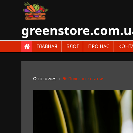
Skip
to
content
greenstore.com.u
ГЛАВНАЯ
БЛОГ
ПРО НАС
КОНТ
Полезные статьи
18.10.2025