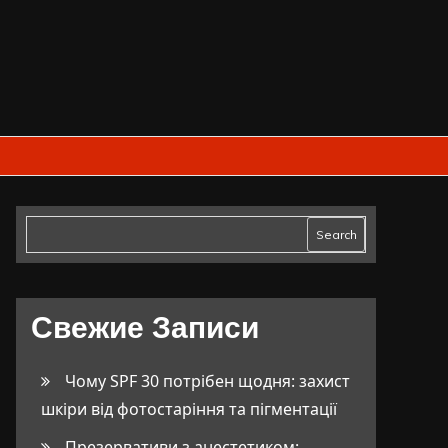
Search
Свежие Записи
Чому SPF 30 потрібен щодня: захист
шкіри від фотостаріння та пігментації
Презервативи з анестетиком: