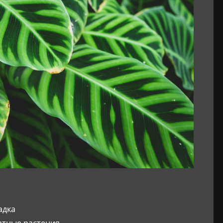
адка
атные растения