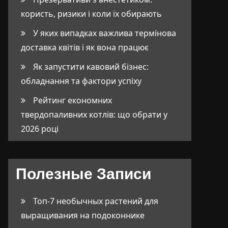
користь, ризики і коли їх обирають
У яких випадках важлива термінова
доставка квітів і як вона працює
Як запустити кавовий бізнес:
обладнання та фактори успіху
Рейтинг економних
твердопаливних котлів: що обрати у
2026 році
Полезные Записи
Топ-7 необычных растений для
выращивания на подоконнике