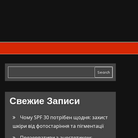
Search
Свежие Записи
Чому SPF 30 потрібен щодня: захист
шкіри від фотостаріння та пігментації
Презервативи з анестетиком: