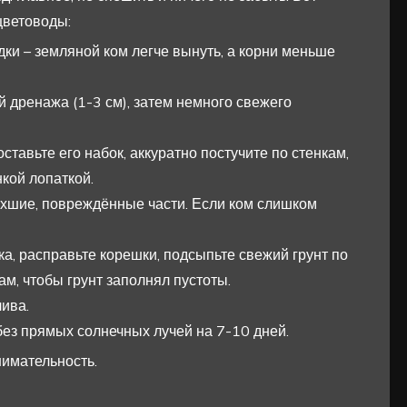
цветоводы:
дки – земляной ком легче вынуть, а корни меньше
й дренажа (1-3 см), затем немного свежего
ставьте его набок, аккуратно постучите по стенкам,
нкой лопаткой.
охшие, повреждённые части. Если ком слишком
а, расправьте корешки, подсыпьте свежий грунт по
ам, чтобы грунт заполнял пустоты.
лива.
без прямых солнечных лучей на 7-10 дней.
внимательность.