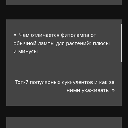
Навигация
Чем отличается фитолампа от
по
обычной лампы для растений: плюсы
и минусы
записям
Топ-7 популярных суккулентов и как за
ними ухаживать