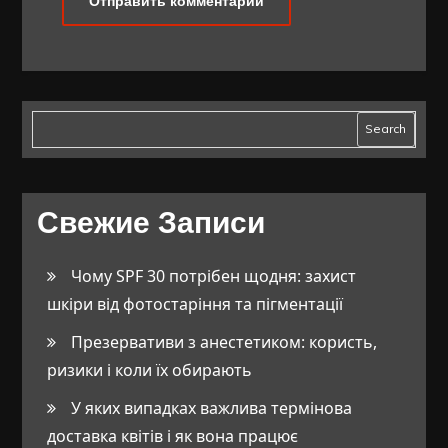
Search
Свежие Записи
Чому SPF 30 потрібен щодня: захист
шкіри від фотостаріння та пігментації
Презервативи з анестетиком: користь,
ризики і коли їх обирають
У яких випадках важлива термінова
доставка квітів і як вона працює