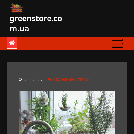
Skip
to
greenstore.co
content
m.ua
Полезные статьи
12.12.2025