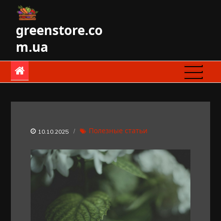
Skip
to
greenstore.co
content
m.ua
Полезные статьи
10.10.2025