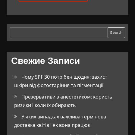
Search
Свежие Записи
Чому SPF 30 потрібен щодня: захист
шкіри від фотостаріння та пігментації
Презервативи з анестетиком: користь,
ризики і коли їх обирають
У яких випадках важлива термінова
доставка квітів і як вона працює