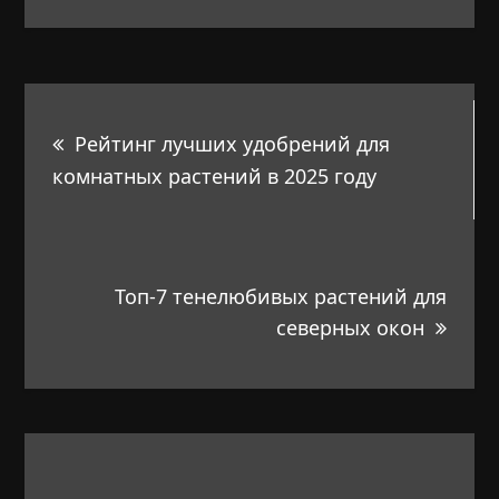
Навигация
Рейтинг лучших удобрений для
по
комнатных растений в 2025 году
записям
Топ-7 тенелюбивых растений для
северных окон