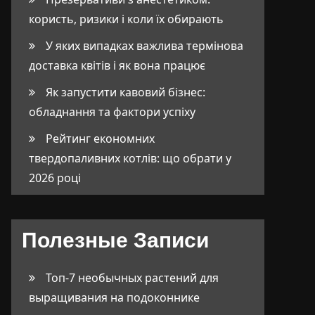
користь, ризики і коли їх обирають
У яких випадках важлива термінова
доставка квітів і як вона працює
Як запустити кавовий бізнес:
обладнання та фактори успіху
Рейтинг економних
твердопаливних котлів: що обрати у
2026 році
Полезные Записи
Топ-7 необычных растений для
выращивания на подоконнике