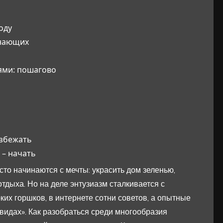
оду
инающих
ями: пошагово
избежать
 – начать
то начинаются с мечты: украсить дом зеленью,
отдыха. Но на деле энтузиазм сталкивается с
их горшков, в интернете сотни советов, а опытные
видах». Как разобраться среди многообразия