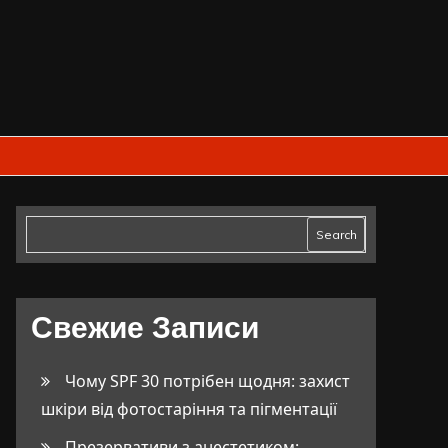
Search
Свежие Записи
Чому SPF 30 потрібен щодня: захист
шкіри від фотостаріння та пігментації
Презервативи з анестетиком: