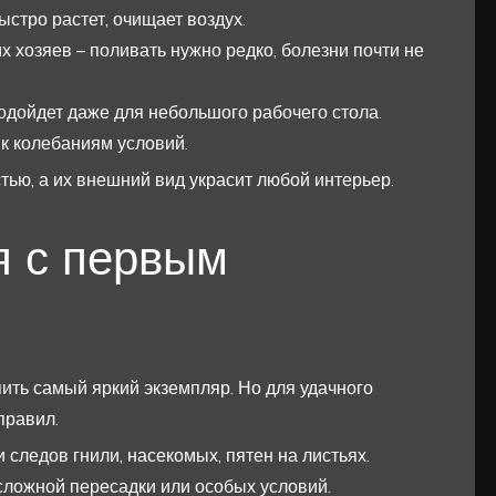
стро растет, очищает воздух.
 хозяев – поливать нужно редко, болезни почти не
одойдет даже для небольшого рабочего стола.
 к колебаниям условий.
тью, а их внешний вид украсит любой интерьер.
я с первым
пить самый яркий экземпляр. Но для удачного
правил.
 следов гнили, насекомых, пятен на листьях.
сложной пересадки или особых условий.