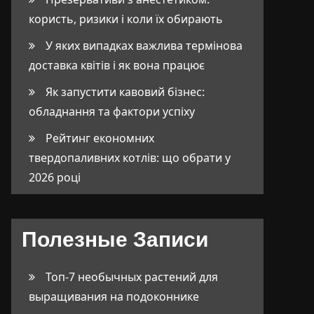
користь, ризики і коли їх обирають
У яких випадках важлива термінова
доставка квітів і як вона працює
Як запустити кавовий бізнес:
обладнання та фактори успіху
Рейтинг економних
твердопаливних котлів: що обрати у
2026 році
Полезные Записи
Топ-7 необычных растений для
выращивания на подоконнике