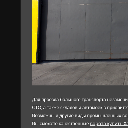
Для проезда большого транспорта незамен
СТО, а также складов и автомоек в приори
Возможны и другие виды промышленных вор
ворота купить Х
Вы сможете качественные