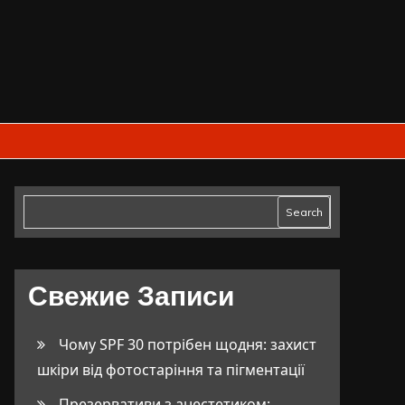
Search
Свежие Записи
Чому SPF 30 потрібен щодня: захист
шкіри від фотостаріння та пігментації
Презервативи з анестетиком: