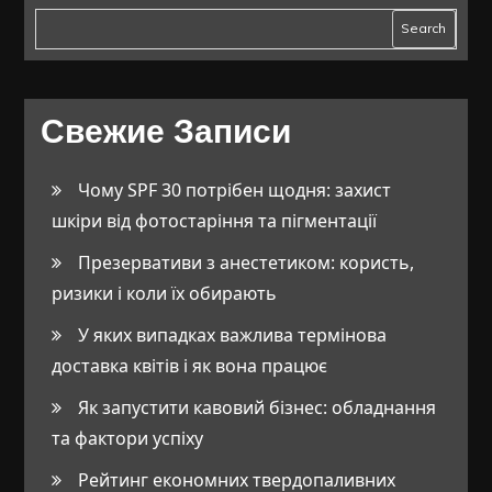
Search
Свежие Записи
Чому SPF 30 потрібен щодня: захист
шкіри від фотостаріння та пігментації
Презервативи з анестетиком: користь,
ризики і коли їх обирають
У яких випадках важлива термінова
доставка квітів і як вона працює
Як запустити кавовий бізнес: обладнання
та фактори успіху
Рейтинг економних твердопаливних