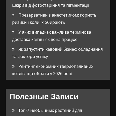
шкіри від фотостаріння та пігментації
Презервативи з анестетиком: користь,
ризики і коли їх обирають
У яких випадках важлива термінова
доставка квітів і як вона працює
Як запустити кавовий бізнес: обладнання
та фактори успіху
Рейтинг економних твердопаливних
котлів: що обрати у 2026 році
Полезные Записи
Топ-7 необычных растений для