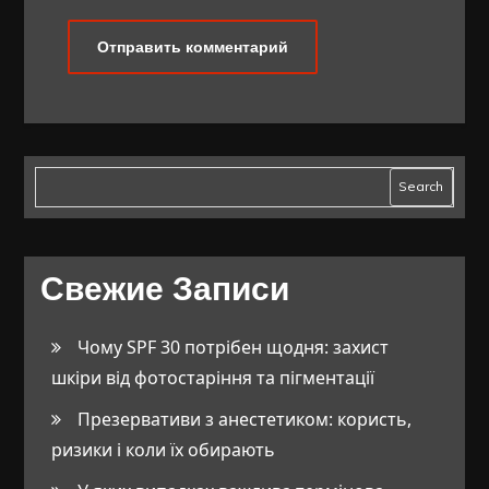
Search
Свежие Записи
Чому SPF 30 потрібен щодня: захист
шкіри від фотостаріння та пігментації
Презервативи з анестетиком: користь,
ризики і коли їх обирають