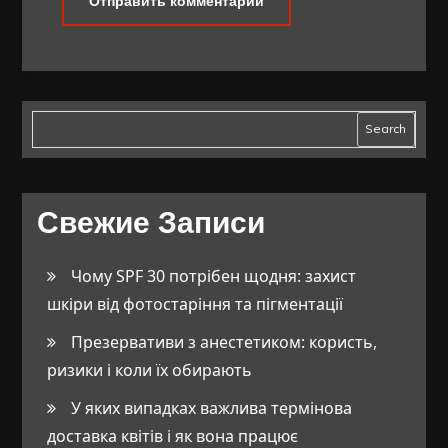
Search
Свежие Записи
Чому SPF 30 потрібен щодня: захист
шкіри від фотостаріння та пігментації
Презервативи з анестетиком: користь,
ризики і коли їх обирають
У яких випадках важлива термінова
доставка квітів і як вона працює