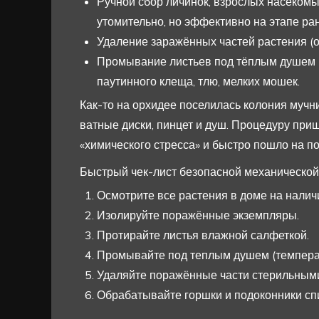
Ручной сбор личинок, взрослых насекомы
утомительно, но эффективно на этапе ра
Удаление заражённых частей растения (о
Промывание листьев под тёплым душем и
паутинного клеща, тлю, мелких мошек.
Как-то на орхидее поселилась колония мучн
ватные диски, пинцет и душ. Процедуру при
«химического стресса» и быстро пошло на по
Быстрый чек-лист безопасной механической
Осмотрите все растения в доме на налич
Изолируйте поражённые экземпляры.
Протирайте листья влажной салфеткой.
Промывайте под теплым душем (темпера
Удаляйте поражённые части стерильным
Обрабатывайте горшки и подоконники сп