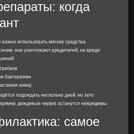
репараты: когда
ант
е важно использовать мягкие средства.
ение: они уничтожают вредителей, не вредя
шений:
грибков
ми бактериями
астения нима)
дётся подождать несколько дней, но зато
пример, дождевые черви) останутся невредимы.
илактика: самое