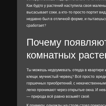
Как будто у растений наступила своя маленьк
высасывает соки, а кто-то просто портит ви
недавно был в отличной форме, и пытаешься
сработает?
Почему появляют
комнатных расте
Ты можешь недоумевать: откуда в квартире 
клещи, мучнистый червец? Всё просто: вре
горшечных приобретений, с некачественным 
легко проникают через открытые окна. И нев
— природа всё равно возьмёт своё.
К примеру, однажды на столе стоял прекрас