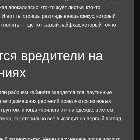
ая апокалипсис: кто-то жуёт листья, кто-то
д. И вот ты стоишь, разглядываешь фикус, который
 понять — где тот самый лайфхак, который точно
ся вредители на
ниях
или рабочем кабинете заводятся тля, паутинные
дители домашних растений появляются из новых
грунтом, иногда «прилетают» на одежде, а летом
ажно, как стерильно всё выглядит на первый взгляд
ный замиокулькас. Через пару недель после покупки