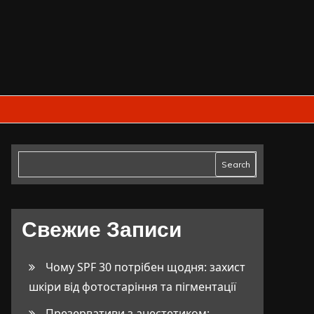
Search
Свежие Записи
Чому SPF 30 потрібен щодня: захист
шкіри від фотостаріння та пігментації
Презервативи з анестетиком: