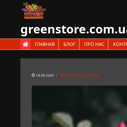
Skip
to
content
greenstore.com.u
ГЛАВНАЯ
БЛОГ
ПРО НАС
КОНТ
Полезные статьи
16.09.2025