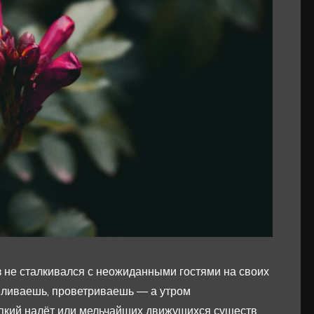
з не сталкивался с неожиданными гостями на своих
мливаешь, проветриваешь — а утром
пкий налёт или мельчайших движущихся существ.