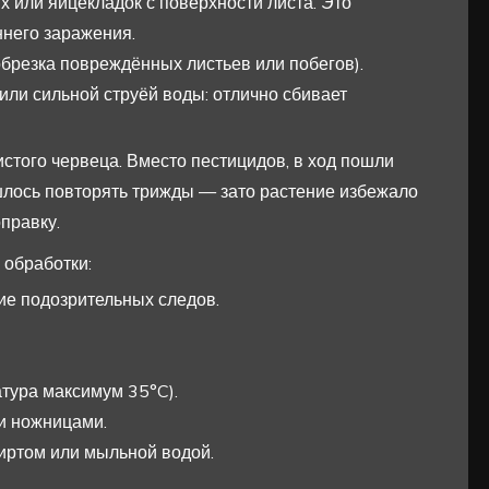
х или яйцекладок с поверхности листа. Это
ннего заражения.
брезка повреждённых листьев или побегов).
ли сильной струёй воды: отлично сбивает
истого червеца. Вместо пестицидов, в ход пошли
шлось повторять трижды — зато растение избежало
правку.
 обработки:
ие подозрительных следов.
тура максимум 35°C).
и ножницами.
иртом или мыльной водой.