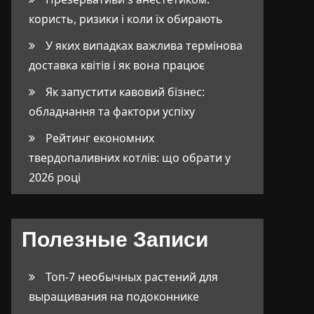
користь, ризики і коли їх обирають
У яких випадках важлива термінова
доставка квітів і як вона працює
Як запустити кавовий бізнес:
обладнання та фактори успіху
Рейтинг економних
твердопаливних котлів: що обрати у
2026 році
Полезные Записи
Топ-7 необычных растений для
выращивания на подоконнике