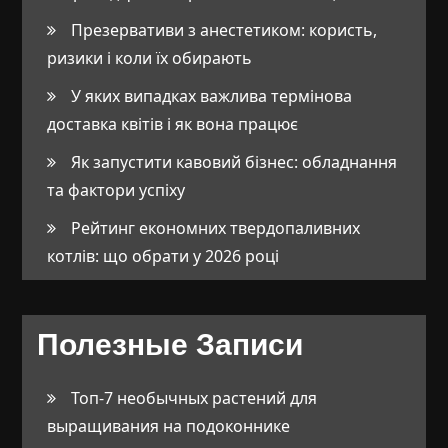
Презервативи з анестетиком: користь,
ризики і коли їх обирають
У яких випадках важлива термінова
доставка квітів і як вона працює
Як запустити кавовий бізнес: обладнання
та фактори успіху
Рейтинг економних твердопаливних
котлів: що обрати у 2026 році
Полезные Записи
Топ-7 необычных растений для
выращивания на подоконнике