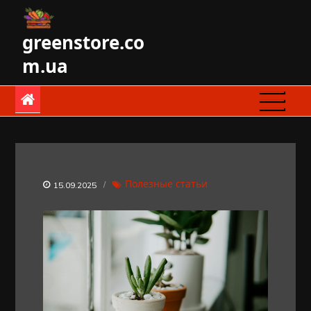
Skip
to
greenstore.co
content
m.ua
Полезные статьи
15.09.2025