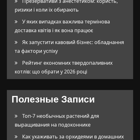
Презервативи з анестетиком: користь,
ризики і коли їх обирають
У яких випадках важлива термінова
доставка квітів і як вона працює
Як запустити кавовий бізнес: обладнання
та фактори успіху
Рейтинг економних твердопаливних
котлів: що обрати у 2026 році
Полезные Записи
Топ-7 необычных растений для
выращивания на подоконнике
Как ухаживать за орхидеями в домашних