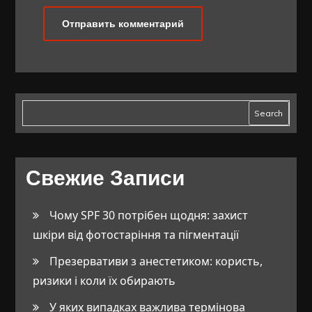
Search
Свежие Записи
Чому SPF 30 потрібен щодня: захист
шкіри від фотостаріння та пігментації
Презервативи з анестетиком: користь,
ризики і коли їх обирають
У яких випадках важлива термінова