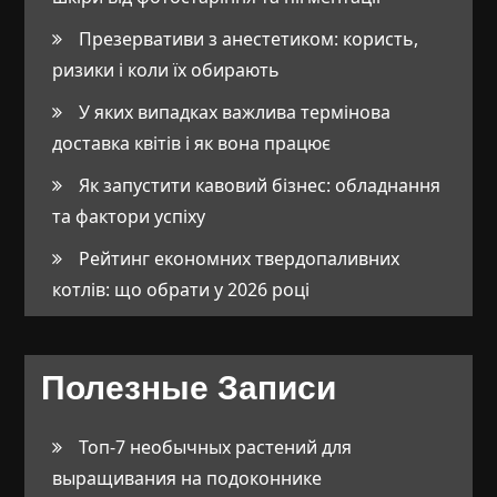
Презервативи з анестетиком: користь,
ризики і коли їх обирають
У яких випадках важлива термінова
доставка квітів і як вона працює
Як запустити кавовий бізнес: обладнання
та фактори успіху
Рейтинг економних твердопаливних
котлів: що обрати у 2026 році
Полезные Записи
Топ-7 необычных растений для
выращивания на подоконнике