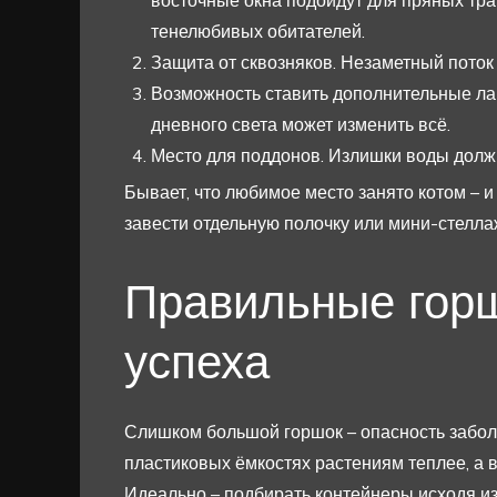
восточные окна подойдут для пряных тр
тенелюбивых обитателей.
Защита от сквозняков. Незаметный поток 
Возможность ставить дополнительные лам
дневного света может изменить всё.
Место для поддонов. Излишки воды должн
Бывает, что любимое место занято котом – и
завести отдельную полочку или мини-стелла
Правильные горш
успеха
Слишком большой горшок – опасность заболо
пластиковых ёмкостях растениям теплее, а 
Идеально – подбирать контейнеры исходя из