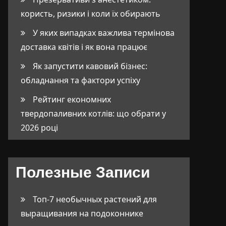
користь, ризики і коли їх обирають
У яких випадках важлива термінова
доставка квітів і як вона працює
Як запустити кавовий бізнес:
обладнання та фактори успіху
Рейтинг економних
твердопаливних котлів: що обрати у
2026 році
Полезные Записи
Топ-7 необычных растений для
выращивания на подоконнике