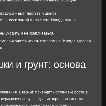
ав и овощей. Северная сторона больше для
воздуха – враг листьев и цветов.
пы, если зимой мало света. Иногда лампа
ы уходить, а не скапливаться.
 тут приходится искать компромисс. Иногда здорово
ж.
ки и грунт: основа
чивания, а тесный приводит к остановке роста. В
в керамических лучше дышит корневая система.
 размеров и особенностей каждого вида.