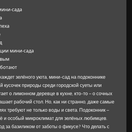
мини-сада
а
пеха
е
д
ции мини-сада
ивым
аботают
жаждет зелёного уюта, мини-сад на подоконнике
й кусочек природы среди городской суеты или
ает о лимонном деревце в кухне, кто-то – о сочных
ашает рабочий стол. Но, как ни странно, даже самые
х требуют не только воды и света. Подоконник –
ещё и особый микроклимат для зелёных любимцев.
од за базиликом от заботы о фикусе? Что делать с