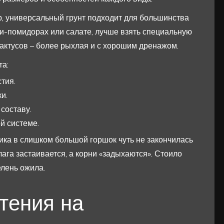
р, универсальный грунт подходит для большинства
ни-помидорах или салате, лучше взять специальную
кактусов – более рыхлая и с хорошим дренажом.
та:
тия.
и.
составу.
й системе.
ика в слишком большой горшок чуть не закончилась
лага застаивается, а корни «задыхаются». Стоило
елень ожила.
тения на