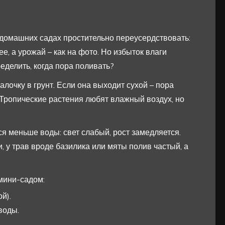
 домашних садах простительно переусердствовать:
ее, а урожай – как на фото. Но избыток влаги
еделить, когда пора поливать?
алочку в грунт. Если она выходит сухой – пора
 Тропические растения любят влажный воздух, но
я меньше воды: свет слабый, рост замедляется.
, у трав вроде базилика или мяты полив частый, а
мини-садом:
й).
воды.