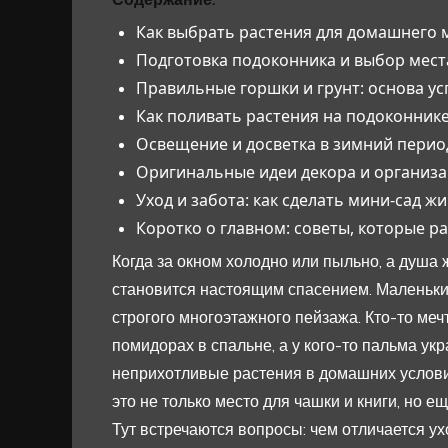
Как выбрать растения для домашнего 
Подготовка подоконника и выбор мест
Правильные горшки и грунт: основа ус
Как поливать растения на подоконник
Освещение и досветка в зимний перио
Оригинальные идеи декора и организа
Уход и забота: как сделать мини-сад ж
Коротко о главном: советы, которые р
Когда за окном холодно или пыльно, а душа 
становится настоящим спасением. Маленьки
строгого многоэтажного пейзажа. Кто-то мечт
помидорах в спальне, а у кого-то пальма укр
неприхотливые растения в домашних условия
это не только место для чашки и книги, но 
Тут встречаются вопросы: чем отличается ух