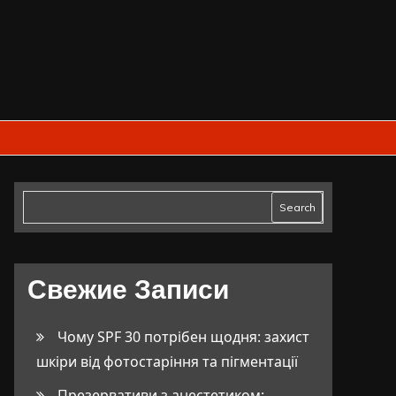
Search
Свежие Записи
Чому SPF 30 потрібен щодня: захист
шкіри від фотостаріння та пігментації
Презервативи з анестетиком: