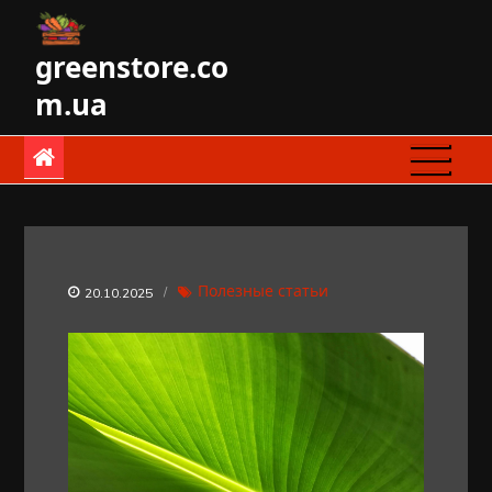
Skip
to
greenstore.co
content
m.ua
Полезные статьи
20.10.2025