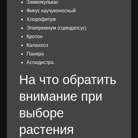
Замиокулькас
Фикус каучуконосный
Хлорофитум
Эпипремнум (сциндапсус)
Кротон
Каланхоэ
Пахира
Аспидистра
На что обратить
внимание при
выборе
растения