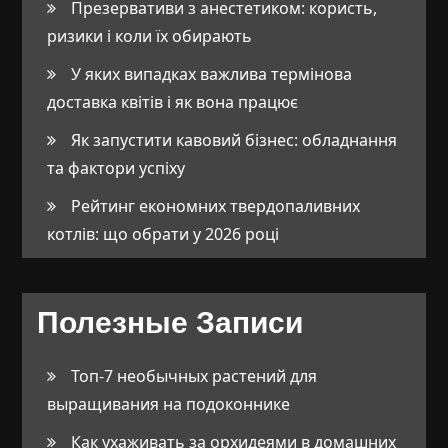
Презервативи з анестетиком: користь,
ризики і коли їх обирають
У яких випадках важлива термінова
доставка квітів і як вона працює
Як запустити кавовий бізнес: обладнання
та фактори успіху
Рейтинг економних твердопаливних
котлів: що обрати у 2026 році
Полезные Записи
Топ-7 необычных растений для
выращивания на подоконнике
Как ухаживать за орхидеями в домашних