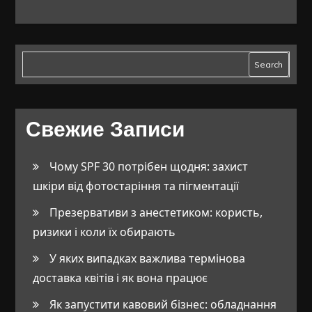
Search
Свежие Записи
Чому SPF 30 потрібен щодня: захист
шкіри від фотостаріння та пігментації
Презервативи з анестетиком: користь,
ризики і коли їх обирають
У яких випадках важлива термінова
доставка квітів і як вона працює
Як запустити кавовий бізнес: обладнання