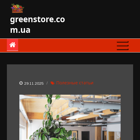
Skip
to
greenstore.co
content
m.ua
Полезные статьи
29.11.2025