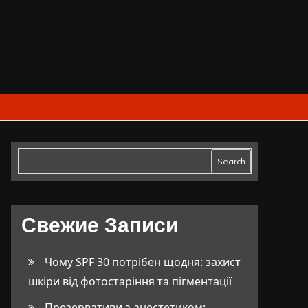
Search
Свежие Записи
Чому SPF 30 потрібен щодня: захист
шкіри від фотостаріння та пігментації
Презервативи з анестетиком: