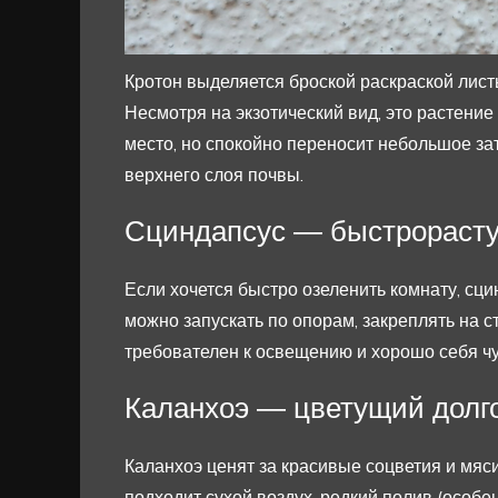
Кротон выделяется броской раскраской лист
Несмотря на экзотический вид, это растени
место, но спокойно переносит небольшое з
верхнего слоя почвы.
Сциндапсус — быстрораст
Если хочется быстро озеленить комнату, сц
можно запускать по опорам, закреплять на 
требователен к освещению и хорошо себя чу
Каланхоэ — цветущий долг
Каланхоэ ценят за красивые соцветия и мяси
подходит сухой воздух, редкий полив (особе