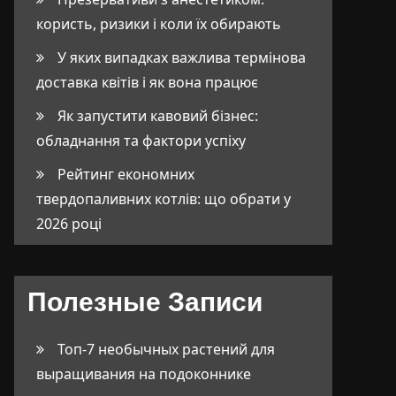
користь, ризики і коли їх обирають
У яких випадках важлива термінова
доставка квітів і як вона працює
Як запустити кавовий бізнес:
обладнання та фактори успіху
Рейтинг економних
твердопаливних котлів: що обрати у
2026 році
Полезные Записи
Топ-7 необычных растений для
выращивания на подоконнике