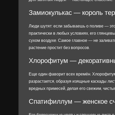
Замиокулькас — король те
Люди шутят: если забываешь о поливе — эт
практически в любых условиях, его глянцев
сухом воздухе. Самое главное — не заливать
растение простит без вопросов.
Хлорофитум — декоративны
Еще один фаворит всех времён. Хлорофитум
разрастается, образуя изящные каскады лист
вредных примесей, делая его свежим, чист
Спатифиллум — женское сч
Его белоснежные цветы и глянцевые листья 