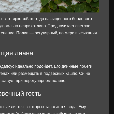
ьев: от ярко-жёлтого до насыщенного бордового.
е довольно неприхотливо. Предпочитает светлое
атенение. Полив — регулярный, по мере высыхания
ущая лиана
индапсус идеально подойдёт. Его длинные побеги
стенах или размещать в подвесных кашпо. Он не
вствует при нерегулярном поливе.
овечный гость
стые листья, в которых запасается вода. Ему
нно зимой). Даже если иногда забывать о нем,