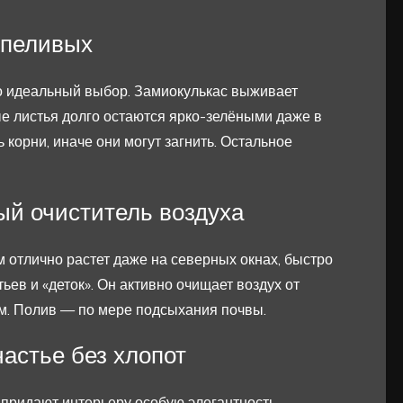
рпеливых
о идеальный выбор. Замиокулькас выживает
ые листья долго остаются ярко-зелёными даже в
 корни, иначе они могут загнить. Остальное
й очиститель воздуха
 отлично растет даже на северных окнах, быстро
ьев и «деток». Он активно очищает воздух от
ым. Полив — по мере подсыхания почвы.
астье без хлопот
придают интерьеру особую элегантность.