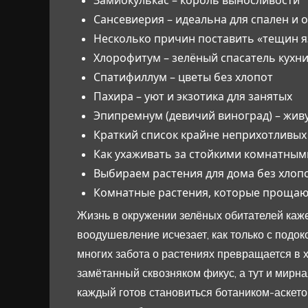
Сансевиерия – идеальна для спален и 
Несколько причин поставить «тещин я
Хлорофитум – зелёный спасатель кухн
Спатифиллум – цветы без хлопот
Пахира – уют и экзотика для занятых
Эпипремнум (девичий виноград) – жив
Краткий список крайне неприхотливы
Как ухаживать за стойкими комнатны
Выбираем растения для дома без хлоп
Комнатные растения, которые проща
Жизнь в окружении зелёных обитателей каже
воодушевление исчезает, как только с подок
многих забота о растениях превращается в хр
замётанный сквозняком фикус, а тут и мирн
каждый готов становиться ботаником-аскето