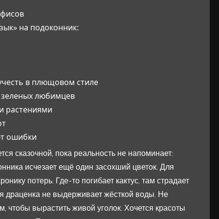
офисов
зык» на подоконник:
и
учесть в плющовом стиле
х зеленых любимцев
ми растениями
от
ют ошибки
тся сказочной, пока реальность не напоминает:
онника исчезает ещё один засохший цветок. Для
онику потерь. Где-то погибает кактус, там страдает
ая драценка не выдерживает жёсткой воды. Не
м, чтобы вырастить живой уголок. Хочется красоты