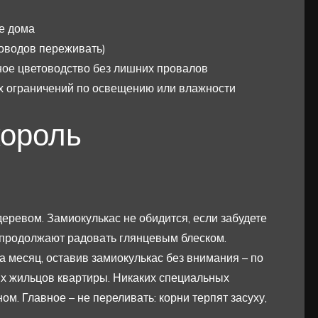
е дома
оводов переживать)
ное цветоводство без лишних провалов
ких ограничений по освещению или влажности
король
еревом. Замиокулькас не обидится, если забудете
я продолжают радовать глянцевым блеском.
 месяц, оставив замиокулькас без внимания – по
х жильцов квартиры. Никаких специальных
ом. Главное – не переливать: корни терпят засуху,