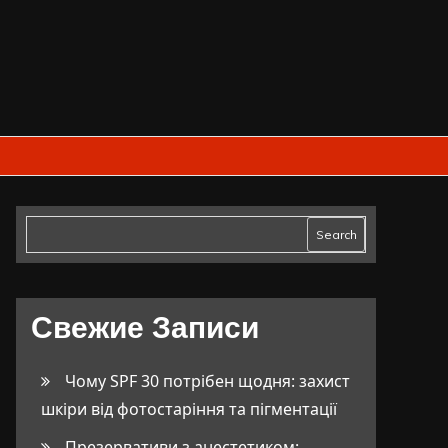
Search
Свежие Записи
Чому SPF 30 потрібен щодня: захист
шкіри від фотостаріння та пігментації
Презервативи з анестетиком: