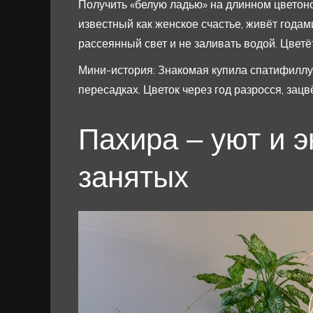
Получить «белую ладью» на длинном цветоно
известный как женское счастье, живёт года
рассеянный свет и не заливать водой. Цветёт
Мини-история: Знакомая купила спатифиллум 
пересадках. Цветок через год разросся, зац
Пахира – уют и э
занятых