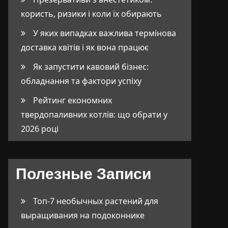
користь, ризики і коли їх обирають
У яких випадках важлива термінова
доставка квітів і як вона працює
Як запустити кавовий бізнес:
обладнання та фактори успіху
Рейтинг економних
твердопаливних котлів: що обрати у
2026 році
Полезные Записи
Топ-7 необычных растений для
выращивания на подоконнике