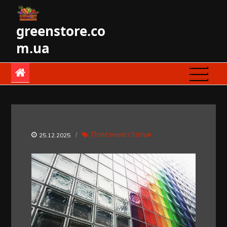
Skip
to
greenstore.co
content
m.ua
Полезные статьи
25.12.2025