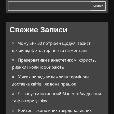
Search
Свежие Записи
Чому SPF 30 потрібен щодня: захист
шкіри від фотостаріння та пігментації
Презервативи з анестетиком: користь,
ризики і коли їх обирають
У яких випадках важлива термінова
доставка квітів і як вона працює
Як запустити кавовий бізнес: обладнання
та фактори успіху
Рейтинг економних твердопаливних