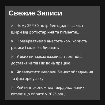
Свежие Записи
Чому SPF 30 потрібен щодня: захист
шкіри від фотостаріння та пігментації
Презервативи з анестетиком: користь,
ризики і коли їх обирають
У яких випадках важлива термінова
доставка квітів і як вона працює
Як запустити кавовий бізнес: обладнання
та фактори успіху
Рейтинг економних твердопаливних
котлів: що обрати у 2026 році