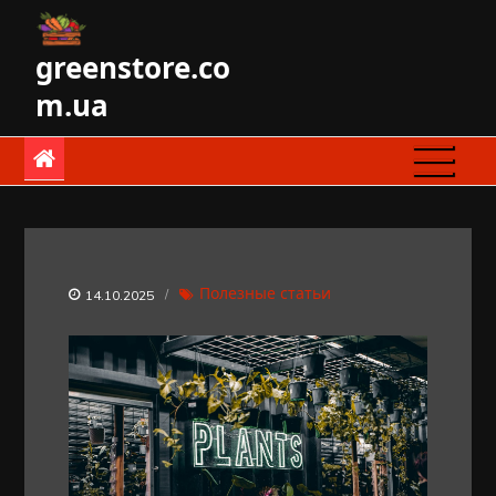
Skip
to
greenstore.co
content
m.ua
Полезные статьи
14.10.2025