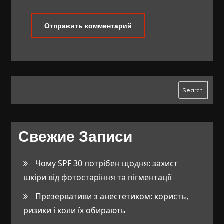
Search
Свежие Записи
Чому SPF 30 потрібен щодня: захист
шкіри від фотостаріння та пігментації
Презервативи з анестетиком: користь,
ризики і коли їх обирають