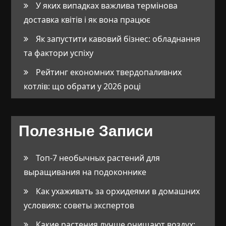
У яких випадках важлива термінова
доставка квітів і як вона працює
Як запустити кавовий бізнес: обладнання
та фактори успіху
Рейтинг економних твердопаливних
котлів: що обрати у 2026 році
Полезные Записи
Топ-7 необычных растений для
выращивания на подоконнике
Как ухаживать за орхидеями в домашних
условиях: советы экспертов
Какие растения лучше очищают воздух: