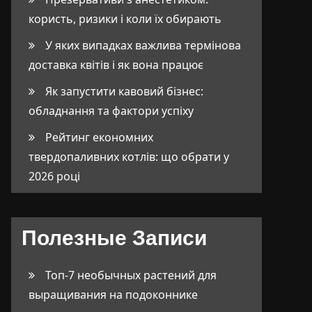
користь, ризики і коли їх обирають
У яких випадках важлива термінова
доставка квітів і як вона працює
Як запустити кавовий бізнес:
обладнання та фактори успіху
Рейтинг економних
твердопаливних котлів: що обрати у
2026 році
Полезные Записи
Топ-7 необычных растений для
выращивания на подоконнике