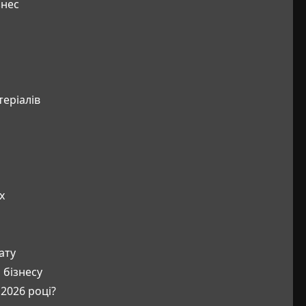
знес
еріалів
х
ату
 бізнесу
 2026 році?