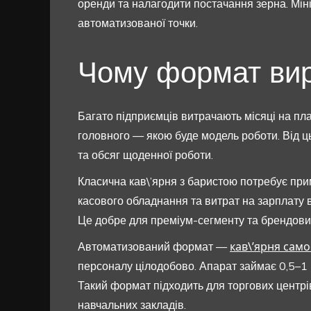
оренди та налагодити постачання зерна. Мін
автоматизованої точки.
Чому формат вир
Багато підприємців витрачають місяці на пл
головного — якою буде модель роботи. Від ць
та обсяг щоденної роботи.
Класична кав\’ярня з баристою потребує прим
касового обладнання та витрат на зарплату ві
Це добре для преміум-сегменту та брендових
кав\’ярня сам
Автоматизований формат —
персоналу цілодобово. Апарат займає 0,5–1 м
Такий формат підходить для торгових центрів,
навчальних закладів.