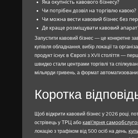
Яка окупність кавового бізнесу?
Чи потрібен дозвіл на торгівлю кавою?
Чи можна вести кавовий бізнес без пе
Де краще розміщувати кавовий апарат
Запустити кавовий бізнес — це конкретне за
купівля обладнання, вибір локації та організ
продукт існує в Європі з XVII століття — перш
швидко стали центрами торгівлі та спілкуванн
мільярди гривень, а формат автоматизовани
Коротка відповід
Щоб відкрити кавовий бізнес у 2026 році, по
кав\’ярня самообслуг
острівець у ТРЦ або
куп
локацію з трафіком від 500 осіб на день,