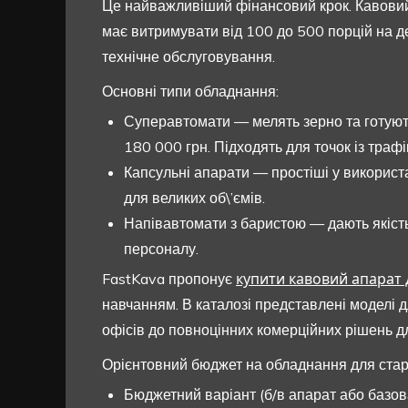
Це найважливіший фінансовий крок. Кавовий 
має витримувати від 100 до 500 порцій на де
технічне обслуговування.
Основні типи обладнання:
Суперавтомати — мелять зерно та готують
180 000 грн. Підходять для точок із трафі
Капсульні апарати — простіші у використа
для великих об\’ємів.
Напівавтомати з баристою — дають якість
персоналу.
купити кавовий апарат 
FastKava пропонує
навчанням. В каталозі представлені моделі д
офісів до повноцінних комерційних рішень д
Орієнтовний бюджет на обладнання для стар
Бюджетний варіант (б/в апарат або базов