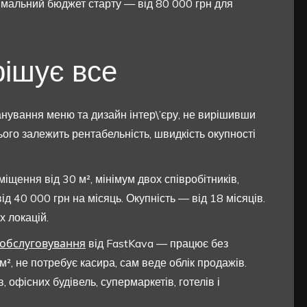
імальний бюджет старту — від 80 000 грн для
ішує все
анування меню та дизайн інтер\’єру, не вирішивши
ого залежить рентабельність, швидкість окупності
іщення від 30 м², мінімум двох співробітників,
д 40 000 грн на місяць. Окупність — від 18 місяців.
 локацій.
ообслуговування
від FastKava — працює без
², не потребує касира, сам веде облік продажів.
 офісних будівель, супермаркетів, готелів і