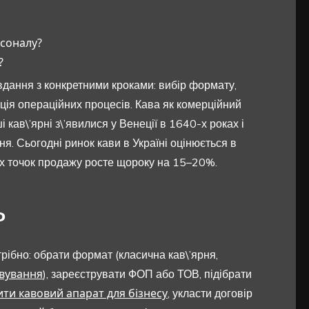
рсоналу?
?
вдання з конкретними кроками: вибір формату,
ація операційних процесів. Кава як комерційний
і кав\’ярні з\’явилися у Венеції в 1640-х роках і
я. Сьогодні ринок кави в Україні оцінюється в
х точок продажу росте щороку на 15–20%.
ь
трібно: обрати формат (класична кав\’ярня,
овування
), зареєструвати ФОП або ТОВ, підібрати
ити кавовий апарат для бізнесу
, укласти договір