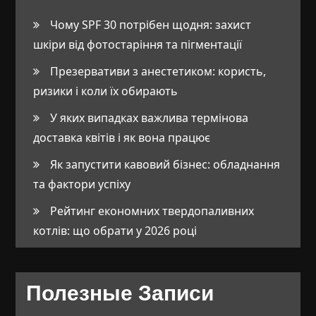
Чому SPF 30 потрібен щодня: захист
шкіри від фотостаріння та пігментації
Презервативи з анестетиком: користь,
ризики і коли їх обирають
У яких випадках важлива термінова
доставка квітів і як вона працює
Як запустити кавовий бізнес: обладнання
та фактори успіху
Рейтинг економних твердопаливних
котлів: що обрати у 2026 році
Полезные Записи