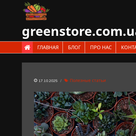
Skip
to
content
greenstore.com.u
ГЛАВНАЯ
БЛОГ
ПРО НАС
КОНТ
Полезные статьи
17.10.2025