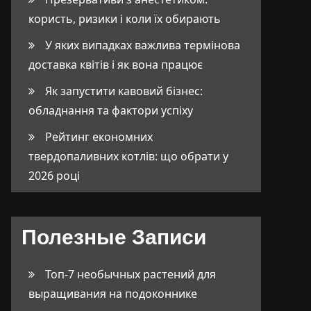
користь, ризики і коли їх обирають
У яких випадках важлива термінова
доставка квітів і як вона працює
Як запустити кавовий бізнес:
обладнання та фактори успіху
Рейтинг економних
твердопаливних котлів: що обрати у
2026 році
Полезные Записи
Топ-7 необычных растений для
выращивания на подоконнике