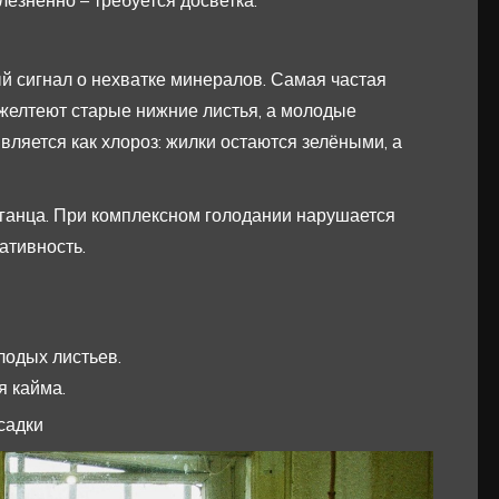
езненно – требуется досветка.
й сигнал о нехватке минералов. Самая частая
 желтеют старые нижние листья, а молодые
вляется как хлороз: жилки остаются зелёными, а
рганца. При комплексном голодании нарушается
ативность.
лодых листьев.
я кайма.
садки