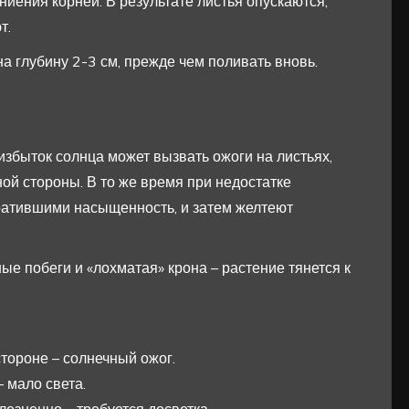
ниения корней. В результате листья опускаются,
т.
а глубину 2-3 см, прежде чем поливать вновь.
 избыток солнца может вызвать ожоги на листьях,
ой стороны. В то же время при недостатке
ратившими насыщенность, и затем желтеют
е побеги и «лохматая» крона – растение тянется к
тороне – солнечный ожог.
 мало света.