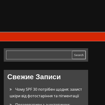
Search
Свежие Записи
Чому SPF 30 потрібен щодня: захист
шкіри від фотостаріння та пігментації
Презервативи з анестетиком: