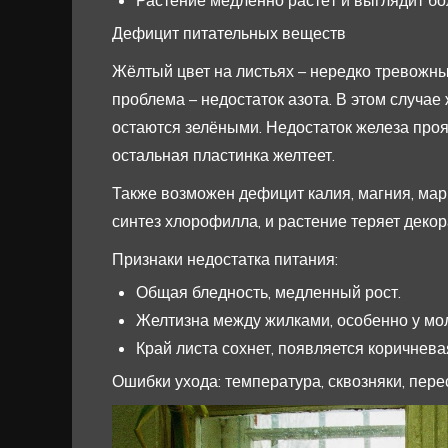
Растение медленно растёт и выглядит бол
Дефицит питательных веществ
Жёлтый цвет на листьях – нередко тревожны
проблема – недостаток азота. В этом случае
остаются зелёными. Недостаток железа проя
остальная пластинка желтеет.
Также возможен дефицит калия, магния, ма
синтез хлорофилла, и растение теряет декор
Признаки недостатка питания:
Общая бледность, медленный рост.
Желтизна между жилками, особенно у мо
Край листа сохнет, появляется коричнева
Ошибки ухода: температура, сквозняки, пере